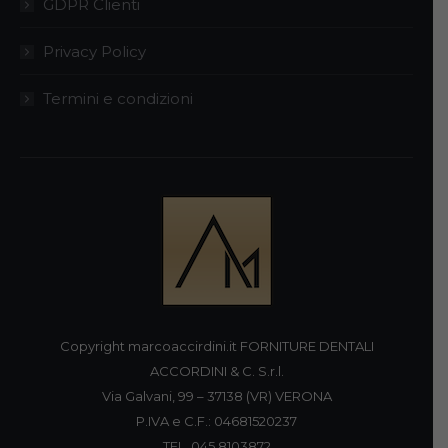
GDPR Clienti
Privacy Policy
Termini e condizioni
Copyright marcoaccirdini.it FORNITURE DENTALI
ACCORDINI & C. S.r.l.
Via Galvani, 99 – 37138 (VR) VERONA
P.IVA e C.F.: 04681520237
TEL. 045 8103872