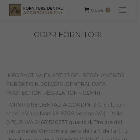
0,00
€
0
GDPR FORNITORI
INFORMATIVA EX ART. 13 DEL REGOLAMENTO
EUROPEO N. 2016/679 (GENERAL DATA
PROTECTION REGULATION – GDPR)
FORNITURE DENTALI ACCORDINI & C. S.r.l., con
sede in Via galvani 99 37138 Verona (VR) – italia –
(VR), P. IVA 04681520237 qualità di Titolare del
trattamento Vi informa ai sensi dell’art. dell’art. 13
Regolamento UE n. 2016/679 “GDPR” che i Vostri