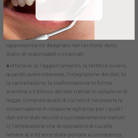
titolare, dei responsabili e del rappresentante
designato ai sensi dell’art. 3, comma 1, GDPR; e)
dei soggetti o delle categorie di soggetti ai quali i
dati personali possono essere comunicati o che
possono venirne a conoscenza in qualità di
rappresentante designato nel territorio dello
Stato, di responsabili o incaricati;
♣ottenere: a) l’aggiornamento, la rettifica ovvero,
quando avete interesse, l’integrazione dei dati; b)
la cancellazione, la trasformazione in forma
anonima o il blocco dei dati trattati in violazione di
legge, compresi quelli di cui non è necessaria la
conservazione in relazione agli scopi per i quali i
dati sono stati raccolti o successivamente trattati;
c) l’attestazione che le operazioni di cui alle
lettere a) e b) sono state portate a conoscenza,