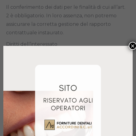
Il conferimento dei dati per le finalità di cui all’art.
2 è obbligatorio. In loro assenza, non potremo
assicurare la corretta gestione del rapporto
contrattuale instaurato.
Diritti dell’interessato
×
Nella Vostra qualità di interessati, avete i diritti di
cui all’art. 15 GDPR e precisamente i diritti di:
♣ottenere la conferma dell’esistenza o meno di
dati personali che Vi riguardano;
♣ottenere l’indicazione: a) dell’origine dei dati
personali; b) delle finalità e modalità del
trattamento; c) della logica applicata in caso di
trattamento effettuato con l’ausilio di strumenti
elettronici; d) degli estremi identificativi del