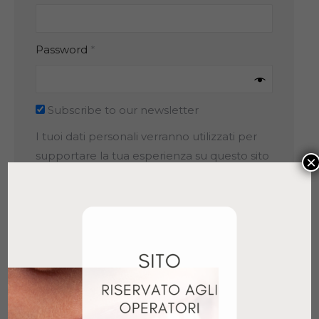
Richiesto
Password
*
Subscribe to our newsletter
I tuoi dati personali verranno utilizzati per
supportare la tua esperienza su questo sito
×
Web, per gestire l'accesso al tuo account e
per altri scopi descritti nella nostra
privacy
policy
.
Registrati