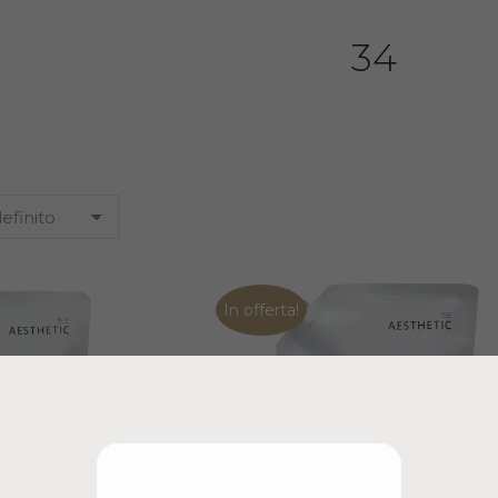
34
In offerta!