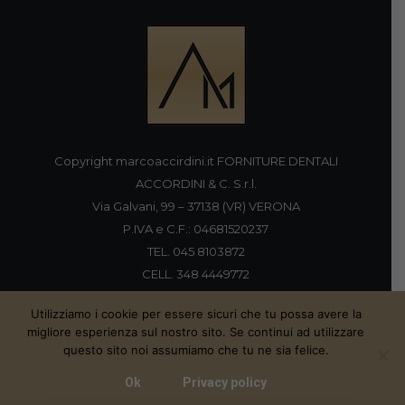
Copyright marcoaccirdini.it FORNITURE DENTALI
ACCORDINI & C. S.r.l.
Via Galvani, 99 – 37138 (VR) VERONA
P.IVA e C.F.: 04681520237
TEL. 045 8103872
CELL. 348 4449772
FAX 045 8196920
Utilizziamo i cookie per essere sicuri che tu possa avere la
migliore esperienza sul nostro sito. Se continui ad utilizzare
questo sito noi assumiamo che tu ne sia felice.
Proudly handmade by
Ok
Privacy policy