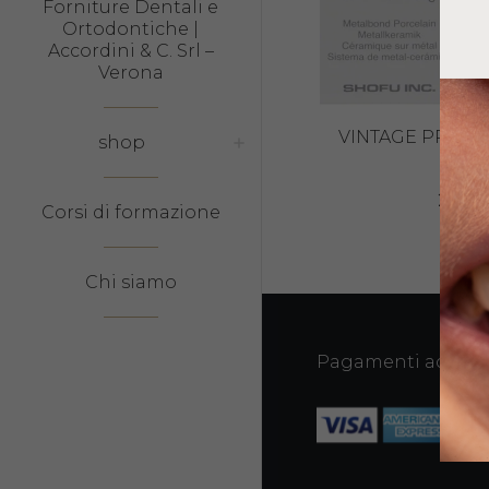
Forniture Dentali e
Ortodontiche |
Accordini & C. Srl –
Verona
VINTAGE PRO E
shop
15
25,71
Corsi di formazione
Chi siamo
Pagamenti accetta