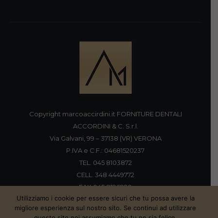
Copyright marcoaccirdini.it FORNITURE DENTALI
ACCORDINI & C. S.r.l.
Via Galvani, 99 – 37138 (VR) VERONA
P.IVA e C.F.: 04681520237
TEL. 045 8103872
CELL. 348 4449772
FAX 045 8196920
Utilizziamo i cookie per essere sicuri che tu possa avere la
migliore esperienza sul nostro sito. Se continui ad utilizzare
questo sito noi assumiamo che tu ne sia felice.