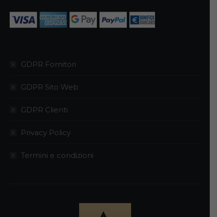
nella
pagina
del
prodotto
GDPR Fornitori
GDPR Sito Web
GDPR Clienti
Privacy Policy
Termini e condizioni