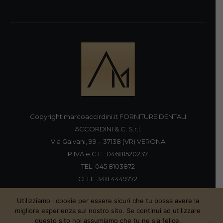
Copyright marcoaccirdini.it FORNITURE DENTALI
ACCORDINI & C. S.r.l.
Via Galvani, 99 – 37138 (VR) VERONA
P.IVA e C.F.: 04681520237
TEL. 045 8103872
CELL. 348 4449772
FAX 045 8196920
Utilizziamo i cookie per essere sicuri che tu possa avere la
migliore esperienza sul nostro sito. Se continui ad utilizzare
questo sito noi assumiamo che tu ne sia felice.