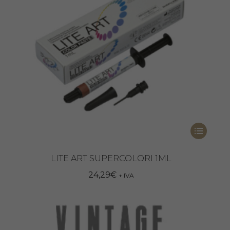
Questo
prodotto
ha
LITE ART SUPERCOLORI 1ML
più
24,29
€
+ IVA
varianti.
Le
opzioni
possono