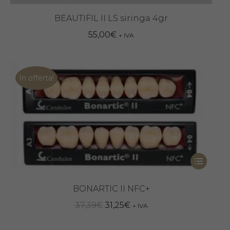
prodotto
ha
BEAUTIFIL II LS siringa 4gr
più
55,00
€
+ IVA
varianti.
Le
opzioni
In offerta!
possono
essere
scelte
nella
pagina
Questo
del
prodotto
prodotto
ha
BONARTIC II NFC+
più
Il
Il
37,39
€
31,25
€
+ IVA
varianti.
prezzo
prezzo