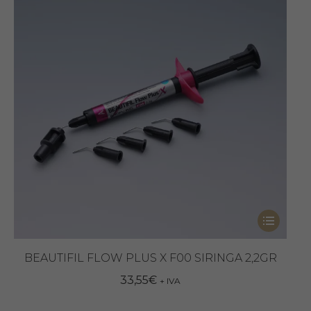
possono
14,95€.
11,80€.
essere
scelte
nella
pagina
del
prodotto
Questo
prodotto
ha
BEAUTIFIL FLOW PLUS X F00 SIRINGA 2,2GR
più
33,55
€
+ IVA
varianti.