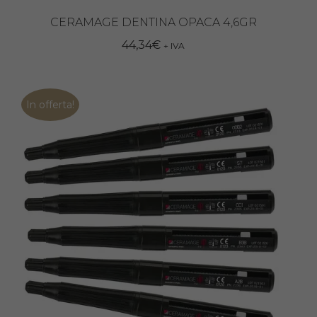
prodotto
ha
CERAMAGE DENTINA OPACA 4,6GR
più
44,34
€
+ IVA
varianti.
Le
opzioni
In offerta!
possono
essere
scelte
nella
pagina
del
prodotto