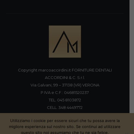
Copyright marcoaccirdini.it FORNITURE DENTALI
ACCORDINI & C. S.r.l.
Via Galvani, 99 – 37138 (VR) VERONA
P.IVA e C.F.: 04681520237
TEL. 045 8103872
CELL. 348 4449772
FAX 045 8196920
Utilizziamo i cookie per essere sicuri che tu possa avere la
migliore esperienza sul nostro sito. Se continui ad utilizzare
questo sito noi assumiamo che tu ne sia felice.