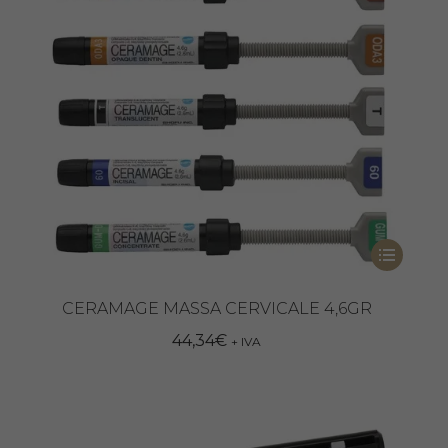
Questo
prodotto
ha
CERAMAGE MASSA CERVICALE 4,6GR
più
44,34
€
+ IVA
varianti.
Le
opzioni
possono