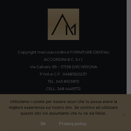
Copyright marcoaccirdini.it FORNITURE DENTALI
ACCORDINI & C. S.r.l.
Via Galvani, 99 – 37138 (VR) VERONA
P.IVA e C.F.: 04681520237
TEL. 045 8103872
CELL. 348 4449772
FAX 045 8196920
Utilizziamo i cookie per essere sicuri che tu possa avere la
migliore esperienza sul nostro sito. Se continui ad utilizzare
questo sito noi assumiamo che tu ne sia felice.
Proudly handmade by
Ok
Privacy policy