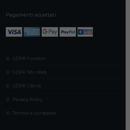
possono
essere
Pagamenti accettati:
scelte
nella
pagina
del
prodotto
GDPR Fornitori
GDPR Sito Web
GDPR Clienti
Privacy Policy
Termini e condizioni