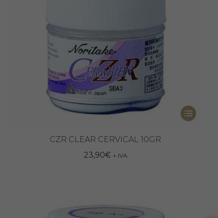
Questo
prodotto
ha
CZR CLEAR CERVICAL 10GR
più
23,90
€
+ IVA
varianti.
Le
opzioni
possono