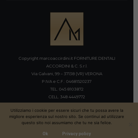
Copyright marcoaccirdini.it FORNITURE DENTALI
ACCORDINI & C. S.r.l.
Via Galvani, 99 – 37138 (VR) VERONA
P.IVA e C.F.: 04681520237
TEL. 045 8103872
CELL. 348 4449772
FAX 045 8196920
Utilizziamo i cookie per essere sicuri che tu possa avere la
migliore esperienza sul nostro sito. Se continui ad utilizzare
questo sito noi assumiamo che tu ne sia felice.
Proudly handmade by
Ok
Privacy policy