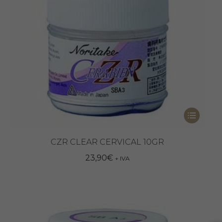
Questo
prodotto
ha
CZR CLEAR CERVICAL 10GR
più
23,90
€
+ IVA
varianti.
Le
opzioni
possono