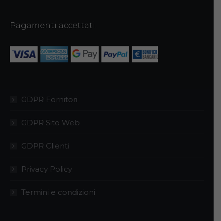
possono
essere
Pagamenti accettati:
scelte
nella
pagina
del
prodotto
GDPR Fornitori
GDPR Sito Web
GDPR Clienti
Privacy Policy
Termini e condizioni