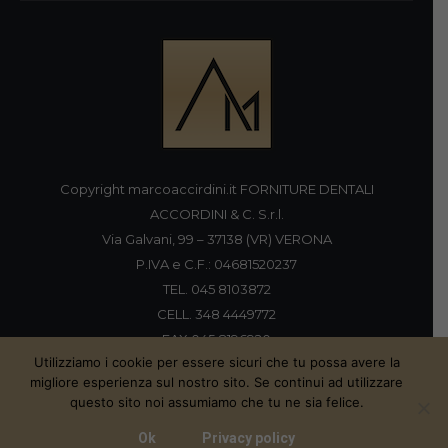
Copyright marcoaccirdini.it FORNITURE DENTALI
ACCORDINI & C. S.r.l.
Via Galvani, 99 – 37138 (VR) VERONA
P.IVA e C.F.: 04681520237
TEL. 045 8103872
CELL. 348 4449772
FAX 045 8196920
Utilizziamo i cookie per essere sicuri che tu possa avere la
migliore esperienza sul nostro sito. Se continui ad utilizzare
questo sito noi assumiamo che tu ne sia felice.
Proudly handmade by
Ok
Privacy policy