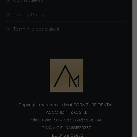
GDPR Clienti
Privacy Policy
Termini e condizioni
Copyright marcoaccirdini.it FORNITURE DENTALI
ACCORDINI & C. S.r.l.
Via Galvani, 99 – 37138 (VR) VERONA
P.IVA e C.F.: 04681520237
TEL. 045 8103872