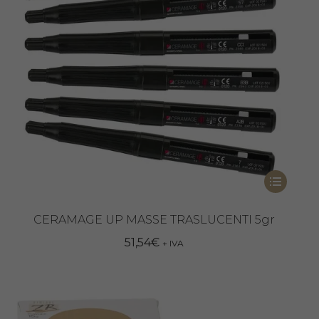
Questo
prodotto
ha
CERAMAGE UP MASSE TRASLUCENTI 5gr
più
51,54
€
+ IVA
varianti.
Le
opzioni
possono