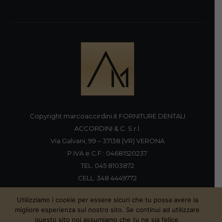
Copyright marcoaccirdini.it FORNITURE DENTALI
ACCORDINI & C. S.r.l.
Via Galvani, 99 – 37138 (VR) VERONA
P.IVA e C.F.: 04681520237
TEL. 045 8103872
CELL. 348 4449772
FAX 045 8196920
Utilizziamo i cookie per essere sicuri che tu possa avere la
migliore esperienza sul nostro sito. Se continui ad utilizzare
questo sito noi assumiamo che tu ne sia felice.