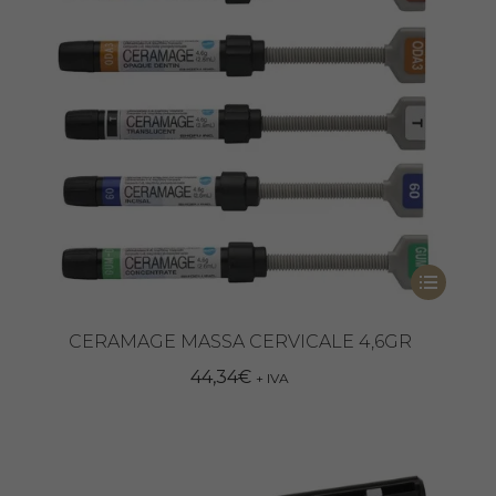
Questo
prodotto
ha
CERAMAGE MASSA CERVICALE 4,6GR
più
44,34
€
+ IVA
varianti.
Le
opzioni
possono