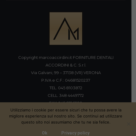
Copyright marcoaccirdini.it FORNITURE DENTALI
ACCORDINI & C. S.r.l.
Via Galvani, 99 – 37138 (VR) VERONA
P.IVA e C.F.: 04681520237
TEL. 045 8103872
CELL. 348 4449772
FAX 045 8196920
Utilizziamo i cookie per essere sicuri che tu possa avere la
migliore esperienza sul nostro sito. Se continui ad utilizzare
questo sito noi assumiamo che tu ne sia felice.
Proudly handmade by
Ok
Privacy policy