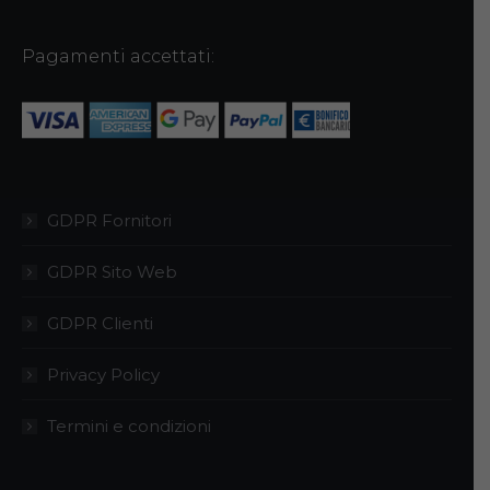
possono
essere
Pagamenti accettati:
scelte
nella
pagina
del
prodotto
GDPR Fornitori
GDPR Sito Web
GDPR Clienti
Privacy Policy
Termini e condizioni