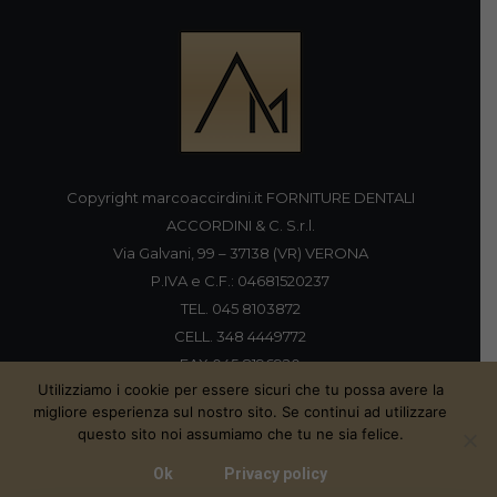
Copyright marcoaccirdini.it FORNITURE DENTALI
ACCORDINI & C. S.r.l.
Via Galvani, 99 – 37138 (VR) VERONA
P.IVA e C.F.: 04681520237
TEL. 045 8103872
CELL. 348 4449772
FAX 045 8196920
Utilizziamo i cookie per essere sicuri che tu possa avere la
migliore esperienza sul nostro sito. Se continui ad utilizzare
questo sito noi assumiamo che tu ne sia felice.
Proudly handmade by
Ok
Privacy policy