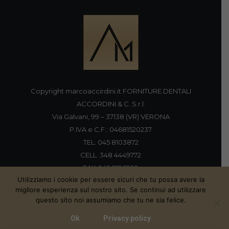
Copyright marcoaccirdini.it FORNITURE DENTALI
ACCORDINI & C. S.r.l.
Via Galvani, 99 – 37138 (VR) VERONA
P.IVA e C.F.: 04681520237
TEL. 045 8103872
CELL. 348 4449772
FAX 045 8196920
Utilizziamo i cookie per essere sicuri che tu possa avere la
migliore esperienza sul nostro sito. Se continui ad utilizzare
questo sito noi assumiamo che tu ne sia felice.
Proudly handmade by
Ok
Privacy policy