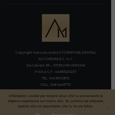
Copyright marcoaccirdini.it FORNITURE DENTALI
ACCORDINI & C. S.r.l.
Via Galvani, 99 – 37138 (VR) VERONA
P.IVA e C.F.: 04681520237
TEL. 045 8103872
CELL. 348 4449772
FAX 045 8196920
Utilizziamo i cookie per essere sicuri che tu possa avere la
migliore esperienza sul nostro sito. Se continui ad utilizzare
questo sito noi assumiamo che tu ne sia felice.
Proudly handmade by