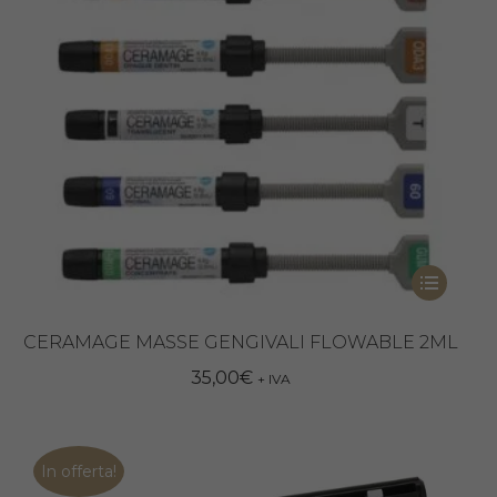
Questo
prodotto
ha
CERAMAGE MASSE GENGIVALI FLOWABLE 2ML
più
35,00
€
+ IVA
varianti.
Le
opzioni
In offerta!
possono