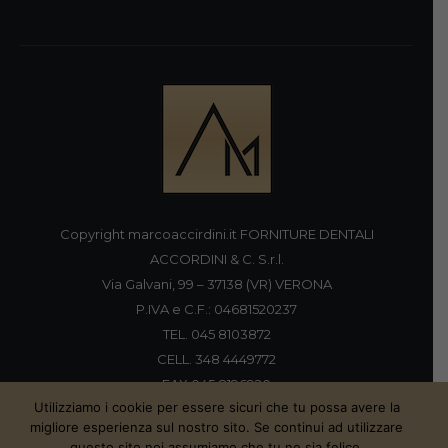
Copyright marcoaccirdini.it FORNITURE DENTALI
ACCORDINI & C. S.r.l.
Via Galvani, 99 – 37138 (VR) VERONA
P.IVA e C.F.: 04681520237
TEL. 045 8103872
CELL. 348 4449772
FAX 045 8196920
Utilizziamo i cookie per essere sicuri che tu possa avere la
migliore esperienza sul nostro sito. Se continui ad utilizzare
questo sito noi assumiamo che tu ne sia felice.