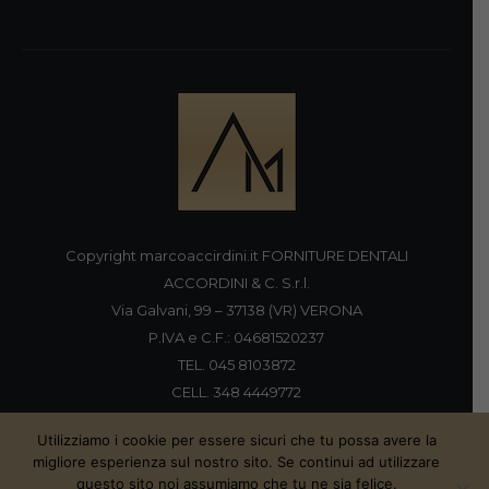
Copyright marcoaccirdini.it FORNITURE DENTALI
ACCORDINI & C. S.r.l.
Via Galvani, 99 – 37138 (VR) VERONA
P.IVA e C.F.: 04681520237
TEL. 045 8103872
CELL. 348 4449772
FAX 045 8196920
Utilizziamo i cookie per essere sicuri che tu possa avere la
migliore esperienza sul nostro sito. Se continui ad utilizzare
questo sito noi assumiamo che tu ne sia felice.