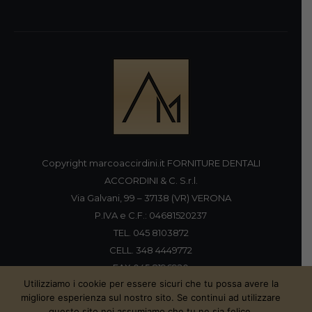
Copyright marcoaccirdini.it FORNITURE DENTALI
ACCORDINI & C. S.r.l.
Via Galvani, 99 – 37138 (VR) VERONA
P.IVA e C.F.: 04681520237
TEL. 045 8103872
CELL. 348 4449772
FAX 045 8196920
Utilizziamo i cookie per essere sicuri che tu possa avere la
migliore esperienza sul nostro sito. Se continui ad utilizzare
questo sito noi assumiamo che tu ne sia felice.