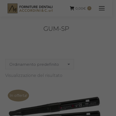
0,00
€
0
GUM-SP
Visualizzazione del risultato
In offerta!