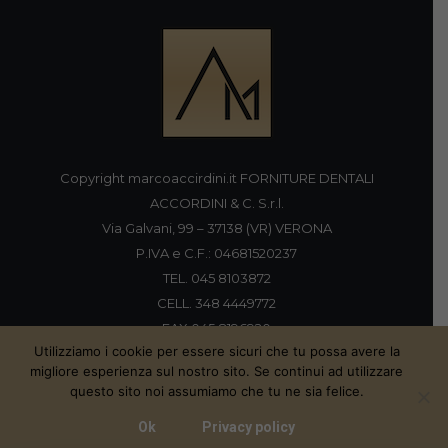
Copyright marcoaccirdini.it FORNITURE DENTALI
ACCORDINI & C. S.r.l.
Via Galvani, 99 – 37138 (VR) VERONA
P.IVA e C.F.: 04681520237
TEL. 045 8103872
CELL. 348 4449772
FAX 045 8196920
Utilizziamo i cookie per essere sicuri che tu possa avere la
migliore esperienza sul nostro sito. Se continui ad utilizzare
questo sito noi assumiamo che tu ne sia felice.
Proudly handmade by
Ok
Privacy policy