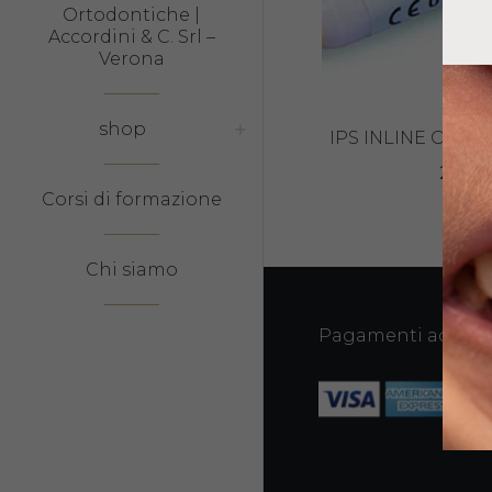
Ortodontiche |
Accordini & C. Srl –
Verona
shop
IPS INLINE OPAC
29,10
Corsi di formazione
Chi siamo
Pagamenti accetta