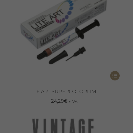
Questo
prodotto
ha
LITE ART SUPERCOLORI 1ML
più
24,29
€
+ IVA
varianti.
Le
opzioni
possono