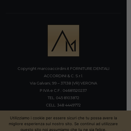
Copyright marcoaccirdini.it FORNITURE DENTALI
ACCORDINI & C. S.r.l.
Via Galvani, 99 – 37138 (VR) VERONA
P.IVA e C.F.: 04681520237
TEL. 045 8103872
CELL. 348 4449772
FAX 045 8196920
Utilizziamo i cookie per essere sicuri che tu possa avere la
migliore esperienza sul nostro sito. Se continui ad utilizzare
questo sito noi assumiamo che tu ne sia felice.