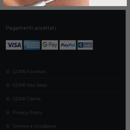
opzioni
possono
essere
Pagamenti accettati:
scelte
nella
pagina
del
prodotto
GDPR Fornitori
GDPR Sito Web
GDPR Clienti
Privacy Policy
Termini e condizioni