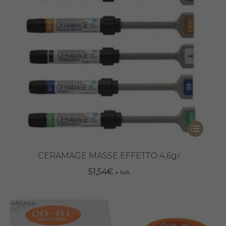
Questo
prodotto
ha
CERAMAGE MASSE EFFETTO 4,6gr
più
51,54
€
+ IVA
varianti.
Le
opzioni
possono