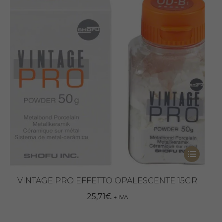
essere
scelte
nella
pagina
del
prodotto
Questo
prodotto
ha
VINTAGE PRO EFFETTO OPALESCENTE 15GR
più
25,71
€
+ IVA
varianti.
Le