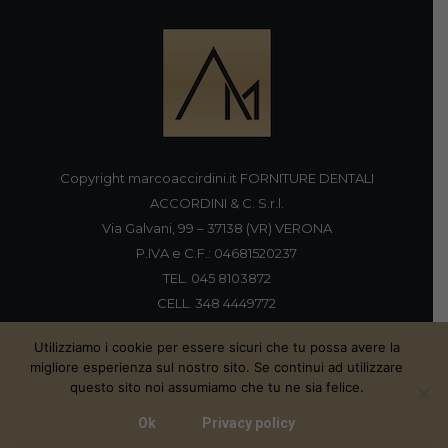
Copyright marcoaccirdini.it FORNITURE DENTALI
ACCORDINI & C. S.r.l.
Via Galvani, 99 – 37138 (VR) VERONA
P.IVA e C.F.: 04681520237
TEL. 045 8103872
CELL. 348 4449772
FAX 045 8196920
Utilizziamo i cookie per essere sicuri che tu possa avere la
migliore esperienza sul nostro sito. Se continui ad utilizzare
questo sito noi assumiamo che tu ne sia felice.
Proudly handmade by
Ok
Privacy policy