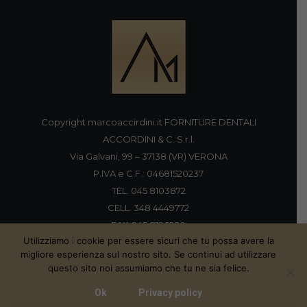
Copyright marcoaccirdini.it FORNITURE DENTALI
ACCORDINI & C. S.r.l.
Via Galvani, 99 – 37138 (VR) VERONA
P.IVA e C.F.: 04681520237
TEL. 045 8103872
CELL. 348 4449772
FAX 045 8196920
Utilizziamo i cookie per essere sicuri che tu possa avere la
migliore esperienza sul nostro sito. Se continui ad utilizzare
questo sito noi assumiamo che tu ne sia felice.
Proudly handmade by
Ok
Privacy policy