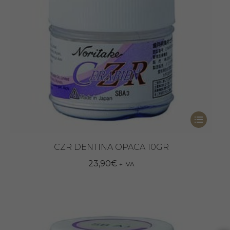
Questo
prodotto
ha
CZR DENTINA OPACA 10GR
più
23,90
€
+ IVA
varianti.
Le
opzioni
possono