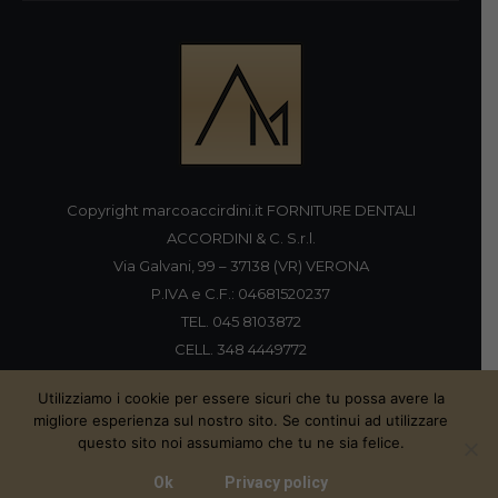
Copyright marcoaccirdini.it FORNITURE DENTALI
ACCORDINI & C. S.r.l.
Via Galvani, 99 – 37138 (VR) VERONA
P.IVA e C.F.: 04681520237
TEL. 045 8103872
CELL. 348 4449772
FAX 045 8196920
Utilizziamo i cookie per essere sicuri che tu possa avere la
migliore esperienza sul nostro sito. Se continui ad utilizzare
questo sito noi assumiamo che tu ne sia felice.
Proudly handmade by
Ok
Privacy policy