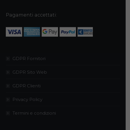
possono
essere
Pagamenti accettati:
scelte
nella
pagina
del
prodotto
GDPR Fornitori
GDPR Sito Web
GDPR Clienti
Privacy Policy
Termini e condizioni