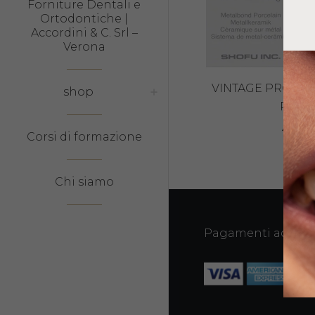
Forniture Dentali e
Ortodontiche |
Accordini & C. Srl –
Verona
VINTAGE PRO O
shop
PASTA
45,21
Corsi di formazione
Chi siamo
Pagamenti accetta