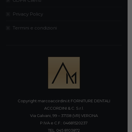
GDPR Clienti
Privacy Policy
Termini e condizioni
Copyright marcoaccirdini.it FORNITURE DENTALI
ACCORDINI & C. S.r.l.
Via Galvani, 99 – 37138 (VR) VERONA
P.IVA e C.F.: 04681520237
TEL. 045 8103872