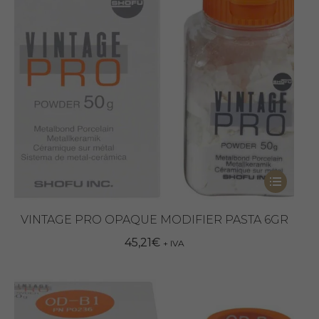
Questo
prodotto
ha
VINTAGE PRO OPAQUE MODIFIER PASTA 6GR
più
45,21
€
+ IVA
varianti.
Le
opzioni
possono