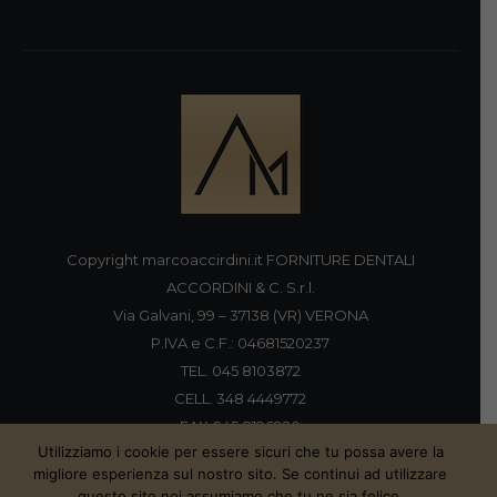
Copyright marcoaccirdini.it FORNITURE DENTALI
ACCORDINI & C. S.r.l.
Via Galvani, 99 – 37138 (VR) VERONA
P.IVA e C.F.: 04681520237
TEL. 045 8103872
CELL. 348 4449772
FAX 045 8196920
Utilizziamo i cookie per essere sicuri che tu possa avere la
migliore esperienza sul nostro sito. Se continui ad utilizzare
questo sito noi assumiamo che tu ne sia felice.