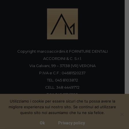
Copyright marcoaccirdini.it FORNITURE DENTALI
ACCORDINI & C. S.r.l.
Via Galvani, 99 – 37138 (VR) VERONA
P.IVA e C.F.: 04681520237
TEL. 045 8103872
CELL. 348 4449772
FAX 045 8196920
Utilizziamo i cookie per essere sicuri che tu possa avere la
migliore esperienza sul nostro sito. Se continui ad utilizzare
questo sito noi assumiamo che tu ne sia felice.
Proudly handmade by
Ok
Privacy policy