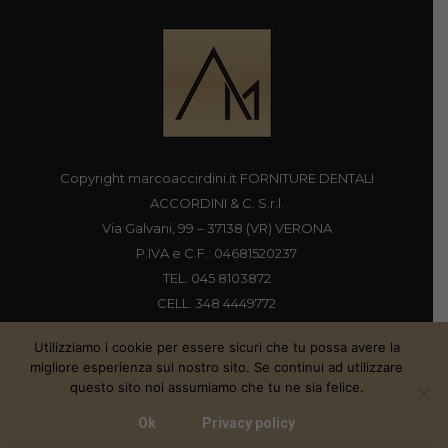
Copyright marcoaccirdini.it FORNITURE DENTALI
ACCORDINI & C. S.r.l.
Via Galvani, 99 – 37138 (VR) VERONA
P.IVA e C.F.: 04681520237
TEL. 045 8103872
CELL. 348 4449772
FAX 045 8196920
Utilizziamo i cookie per essere sicuri che tu possa avere la
migliore esperienza sul nostro sito. Se continui ad utilizzare
questo sito noi assumiamo che tu ne sia felice.
Proudly handmade by
Ok
Privacy policy