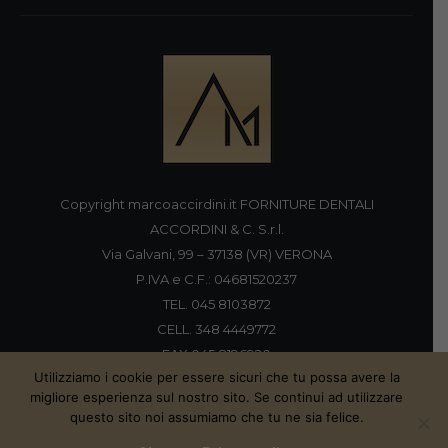
Copyright marcoaccirdini.it FORNITURE DENTALI
ACCORDINI & C. S.r.l.
Via Galvani, 99 – 37138 (VR) VERONA
P.IVA e C.F.: 04681520237
TEL. 045 8103872
CELL. 348 4449772
FAX 045 8196920
Utilizziamo i cookie per essere sicuri che tu possa avere la
migliore esperienza sul nostro sito. Se continui ad utilizzare
questo sito noi assumiamo che tu ne sia felice.
Proudly handmade by