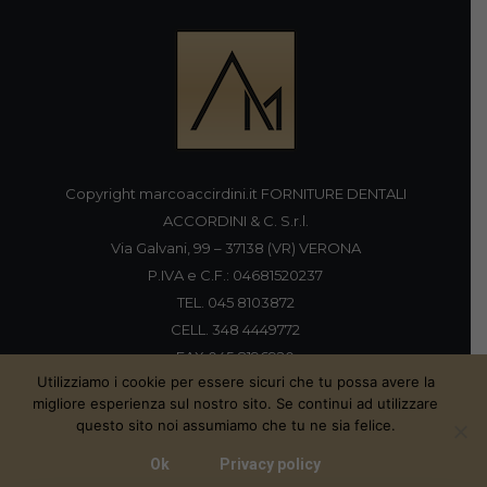
Copyright marcoaccirdini.it FORNITURE DENTALI
ACCORDINI & C. S.r.l.
Via Galvani, 99 – 37138 (VR) VERONA
P.IVA e C.F.: 04681520237
TEL. 045 8103872
CELL. 348 4449772
FAX 045 8196920
Utilizziamo i cookie per essere sicuri che tu possa avere la
migliore esperienza sul nostro sito. Se continui ad utilizzare
questo sito noi assumiamo che tu ne sia felice.
Proudly handmade by
Ok
Privacy policy