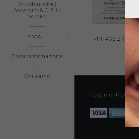
Ortodontiche |
Accordini & C. Srl –
Verona
shop
VINTAGE ZR MASS
34,66
Corsi di formazione
Chi siamo
Pagamenti accetta