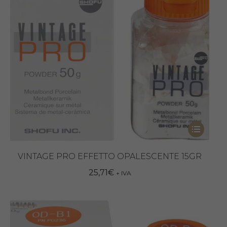
Questo
prodotto
ha
VINTAGE PRO EFFETTO OPALESCENTE 15GR
più
25,71
€
+ IVA
varianti.
Le
opzioni
possono