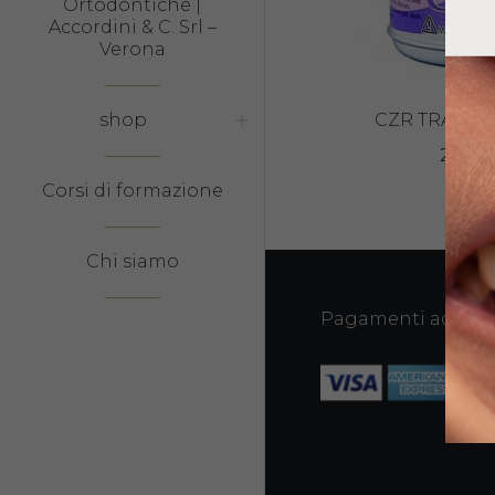
Ortodontiche |
Accordini & C. Srl –
Verona
shop
CZR TRANSL
23,90
Corsi di formazione
Chi siamo
Pagamenti accetta