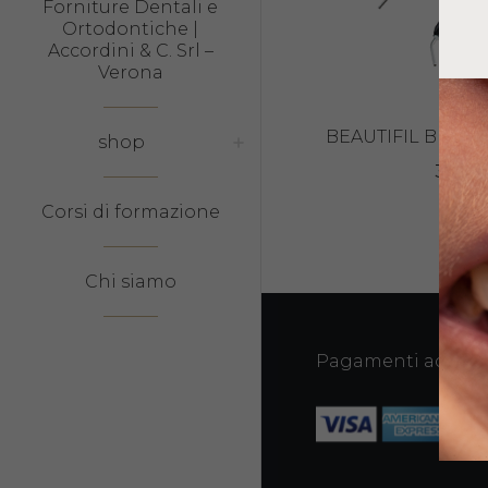
Forniture Dentali e
Ortodontiche |
Accordini & C. Srl –
Verona
BEAUTIFIL BULK 
shop
38,65
Corsi di formazione
Chi siamo
Pagamenti accetta