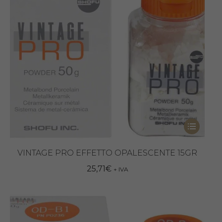
Questo
prodotto
ha
VINTAGE PRO EFFETTO OPALESCENTE 15GR
più
25,71
€
+ IVA
varianti.
Le
opzioni
possono