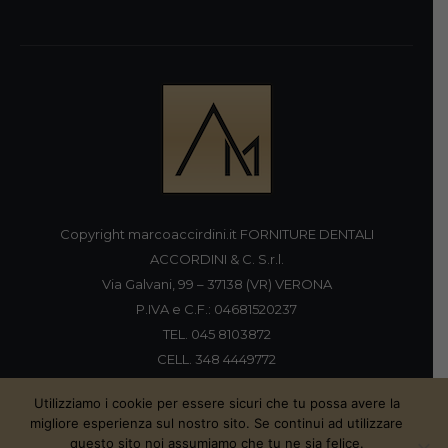
Copyright marcoaccirdini.it FORNITURE DENTALI
ACCORDINI & C. S.r.l.
Via Galvani, 99 – 37138 (VR) VERONA
P.IVA e C.F.: 04681520237
TEL. 045 8103872
CELL. 348 4449772
FAX 045 8196920
Utilizziamo i cookie per essere sicuri che tu possa avere la
migliore esperienza sul nostro sito. Se continui ad utilizzare
questo sito noi assumiamo che tu ne sia felice.