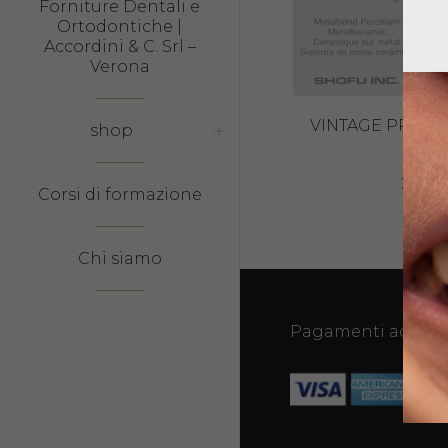
Forniture Dentali e
Ortodontiche |
Accordini & C. Srl –
Verona
VINTAGE PRO E
shop
15
25,71
Corsi di formazione
Chi siamo
Pagamenti accetta