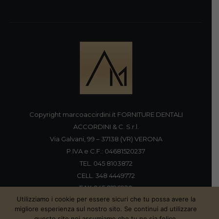
Copyright marcoaccirdini.it FORNITURE DENTALI
ACCORDINI & C. S.r.l.
Via Galvani, 99 – 37138 (VR) VERONA
P.IVA e C.F.: 04681520237
TEL. 045 8103872
CELL. 348 4449772
FAX 045 8196920
Utilizziamo i cookie per essere sicuri che tu possa avere la
migliore esperienza sul nostro sito. Se continui ad utilizzare
questo sito noi assumiamo che tu ne sia felice.