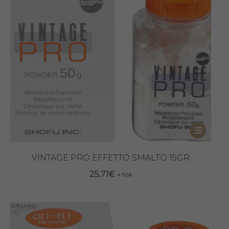
Questo
prodotto
ha
VINTAGE PRO EFFETTO SMALTO 15GR
più
25,71
€
+ IVA
varianti.
Le
opzioni
possono