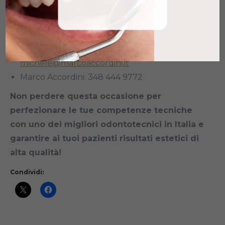
ottimale.
Contatti per informazioni e iscrizioni
:
Michele Accordini: 347 759 8476 |
michele@marcoaccordini.it
Marco Accordini: 348 444 9772
Non perdere questa occasione per
perfezionare le tue competenze tecniche
con uno dei migliori odontotecnici in Italia e
garantire ai tuoi pazienti risultati estetici di
alta qualità!
Condividi: