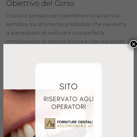
Obiettivo del Corso
Il corso è pensato per trasmettere una tecnica
semplice ma altamente predicibile, che permetta
ai partecipanti di realizzare una perfetta
combinazione di estetica bianca e rosa seguendo
×
i protocolli
SHOFU
. L’evento mira a migliorare la
padronanza delle tecniche di stratificazione e
finitura per garantire risultati eccellenti nella
pratica quotidiana.
Informazioni Utili
Il corso si terrà presso il
Laboratorio
Odontotecnico MillingPro
, situato in
Via
Brigata Paracadutisti Folgore 5, 37059 Zevio
(VR)
, e sarà limitato a un massimo di 6
partecipanti per garantire un apprendimento