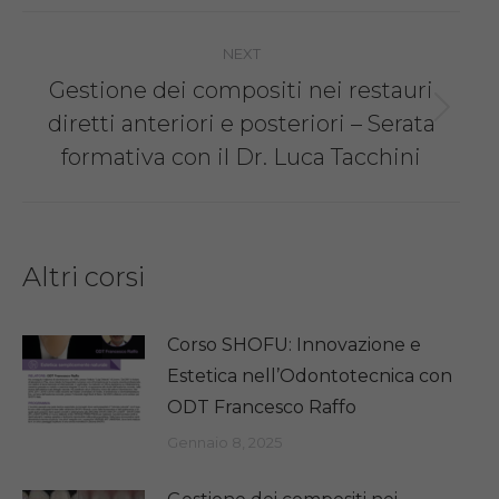
Post
NEXT
navigation
Gestione dei compositi nei restauri
Next
diretti anteriori e posteriori – Serata
post:
formativa con il Dr. Luca Tacchini
Altri corsi
Corso SHOFU: Innovazione e
Estetica nell’Odontotecnica con
ODT Francesco Raffo
Gennaio 8, 2025