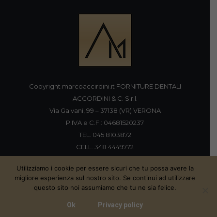
Copyright marcoaccirdini.it FORNITURE DENTALI
ACCORDINI & C. S.r.l.
Via Galvani, 99 – 37138 (VR) VERONA
P.IVA e C.F.: 04681520237
TEL. 045 8103872
CELL. 348 4449772
FAX 045 8196920
Utilizziamo i cookie per essere sicuri che tu possa avere la
migliore esperienza sul nostro sito. Se continui ad utilizzare
questo sito noi assumiamo che tu ne sia felice.
Proudly handmade by
Ok
Privacy policy