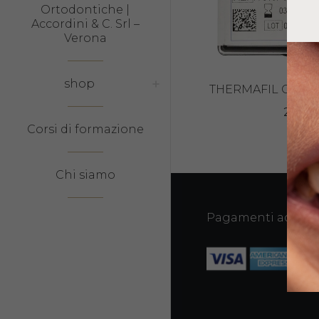
Ortodontiche |
Accordini & C. Srl –
Verona
shop
THERMAFIL OTTUR
24,90
Corsi di formazione
Chi siamo
Pagamenti accetta