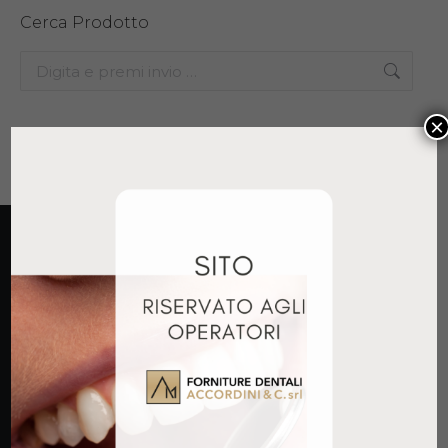
Cerca Prodotto
Search:
×
Pagamenti accettati:
GDPR Fornitori