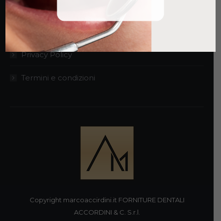
GDPR Sito Web
GDPR Clienti
Privacy Policy
Termini e condizioni
Copyright marcoaccirdini.it FORNITURE DENTALI
ACCORDINI & C. S.r.l.