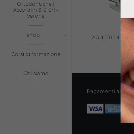
Ortodontiche |
Accordini & C. Srl –
Verona
shop
AGHI TREND JEC
9,60
Corsi di formazione
Chi siamo
Pagamenti accetta